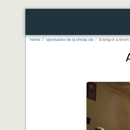
Home
Embark
Our Construction Sites
Home
spectacles de la cheap cie
A long or a short