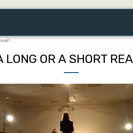
!
Spectacles De La Cheap Cie
Summer Shares 20
 read?
A LONG OR A SHORT RE