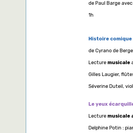
de Paul Barge avec
1h
Histoire comique 
de Cyrano de Bergera
Lecture
musicale
Gilles Laugier, flût
Séverine Duteil, vi
Le yeux écarquil
Lecture
musicale 
Delphine Potin : pia