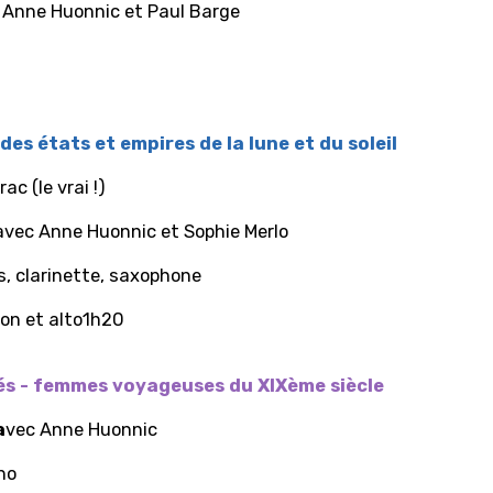
 Anne Huonnic et Paul Barge
des états et empires de la lune et du soleil
c (le vrai !)
avec Anne Huonnic et Sophie Merlo
es, clarinette, saxophone
olon et alto1h20
lés - femmes voyageuses du XIXème siècle
a
vec Anne Huonnic
no