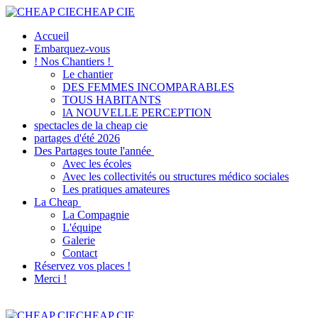
CHEAP CIE
Accueil
Embarquez-vous
! Nos Chantiers !
Le chantier
DES FEMMES INCOMPARABLES
TOUS HABITANTS
lA NOUVELLE PERCEPTION
spectacles de la cheap cie
partages d'été 2026
Des Partages toute l'année
Avec les écoles
Avec les collectivités ou structures médico sociales
Les pratiques amateures
La Cheap
La Compagnie
L'équipe
Galerie
Contact
Réservez vos places !
Merci !
CHEAP CIE