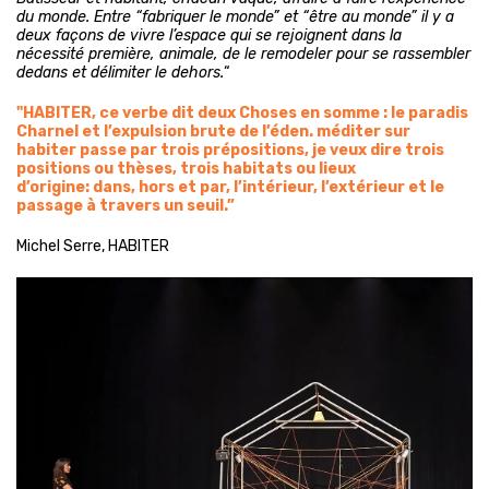
du monde. Entre “fabriquer le monde” et “être au monde” il y a
deux façons de vivre l’espace qui se rejoignent dans la
nécessité première, animale, de le remodeler pour se rassembler
dedans et délimiter le dehors.
“
"HABITER,
ce
verbe dit deux Choses en somme
:
le paradis
Charnel et l
’
expulsion brute de l
’
é
den
. m
éditer sur
habiter passe par trois prépositions
,
je veux dire trois
positions ou thèses
,
trois habitats ou lieux
d
’
origine
:
dans
,
hors et par
,
l
’
intérieur
,
l
’
extérieur et le
passage à travers un seuil
.”
Michel Serre, HABITER