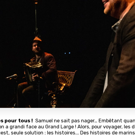
s pour tous !
Samuel ne sait pas nager… Embêtant quan
’on a grandi face au Grand Large ! Alors, pour voyager, les 
est, seule solution : les histoires... Des histoires de marin