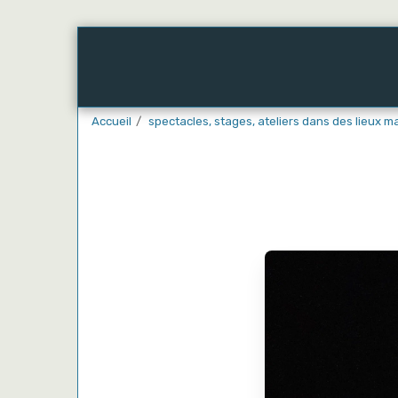
Accueil
Embarquez-Vous
! Nos Chanti
Accueil
spectacles, stages, ateliers dans des lieux mag