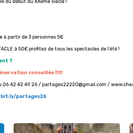
e du début du XXème siècle !
le à partir de 3 personnes 5€
CLE à 50€ profitez de tous les spectacles de l’été !
ent ?
éservation conseillée !!!!!
 06 42 42 49 26 /
partages22220@gmail.com
/
www.chea
:
bit.ly/partages26