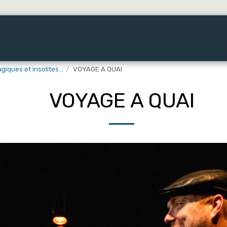
ers !
Spectacles De La Cheap Cie
Partages D'été
iques et insolites...
VOYAGE A QUAI
VOYAGE A QUAI