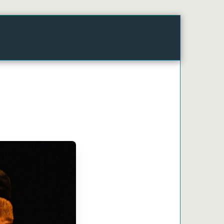
 2026
Des Partages Toute L'année
La Cheap