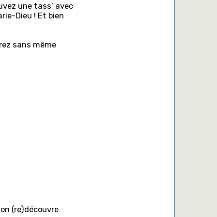
buvez une tass’ avec
rie-Dieu ! Et bien
gerez sans même
 o
n (re)découvre