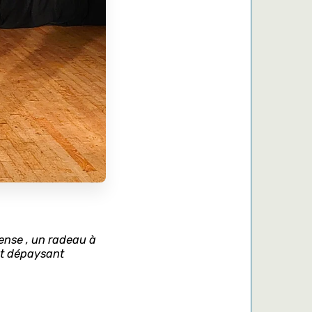
mense , un radeau à
nt dépaysant