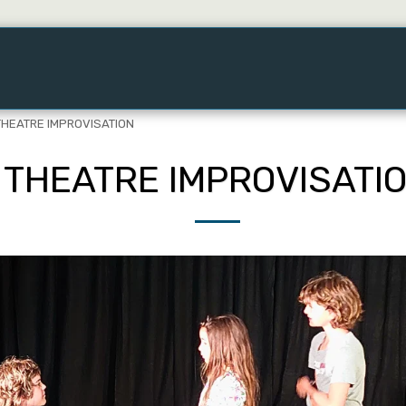
ers !
Spectacles De La Cheap Cie
Partages D'été
THEATRE IMPROVISATION
THEATRE IMPROVISATI