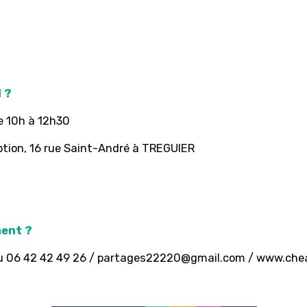
c
 ?
e 10h à 12h30
ption, 16 rue Saint-André à TREGUIER
ment ?
 06 42 42 49 26 /
partages22220@gmail.com
/
www.chea
: