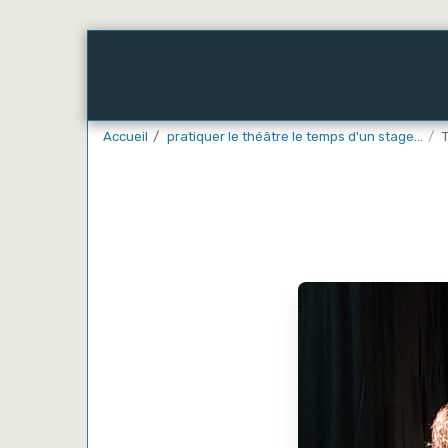
Accueil
Embarquez-Vous
! Nos Chanti
Accueil
pratiquer le théâtre le temps d'un stage...