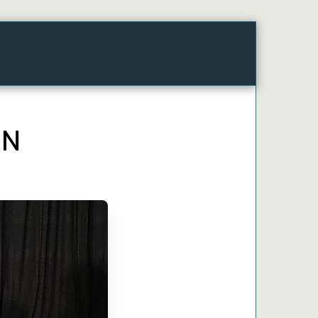
 2026
Des Partages Toute L'année
La Cheap
ON